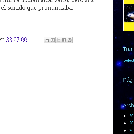
os nunca podían alcanzarlo, pero si a
a el sonido que pronunciaba.
en
22:07:00
Tran
Selec
Pági
Arch
►
20
►
20
►
20