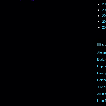
►
20
►
20
►
20
►
20
►
20
Etiq
Aleja
Buda
Expos
George
Helena
J Kris
José 
Libro 