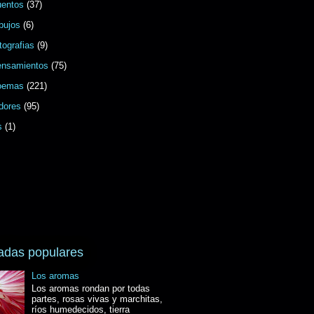
uentos
(37)
bujos
(6)
tografias
(9)
ensamientos
(75)
oemas
(221)
dores
(95)
s
(1)
adas populares
Los aromas
Los aromas rondan por todas
partes, rosas vivas y marchitas,
ríos humedecidos, tierra