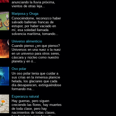
anunciando la lluvia próxima,
vientos de otras leja...
Mariposa y Oruga
Conociéndome, reconozco haber
salvado ballenas francas de
estupor, por haber vaciado en
mí, esa soledad llamada
solvencia marítima, tomando...
Universo alimenticio
Cuando pienso ¿en que pienso?
Universos en una nuez o la nuez
en un universo para otros seres,
cáscara y núcleo como nuestro
planeta y en ó...
Oso polar
Un oso polar tenia que cuidar a
sus crías en la inmensa planicie
helada, los glaciares que cada
día desaparecen, extinguiéndose
formando ma...
Esperanza natural
Hay guerras, pero siguen
creciendo las flores, hay muertes
de toda clase, pero hay
nacimientos de todas clases,