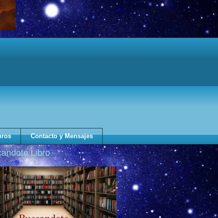
bros
Contacto y Mensajes
andote Libro