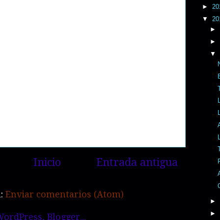
►
20
▼
20
►
►
▼
Inicio
Entrada antigua
a:
Enviar comentarios (Atom)
►
►