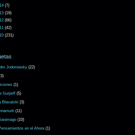
14
(7)
13
(19)
12
(66)
11
(42)
10
(231)
uetas
ndro Jodorowsky
(22)
(3)
iciones
(1)
 Gurjieff
(5)
 Blavatski
(3)
hnamurti
(11)
Saramago
(10)
Pensamientos en el Ahora
(1)