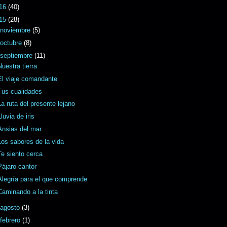
16
(40)
15
(28)
noviembre
(5)
octubre
(8)
septiembre
(11)
Nuestra tierra
El viaje comandante
Tus cualidades
La ruta del presente lejano
Lluvia de iris
Ansias del mar
Los sabores de la vida
Te siento cerca
Pájaro cantor
Alegría para el que comprende
Caminando a la tinta
agosto
(3)
febrero
(1)