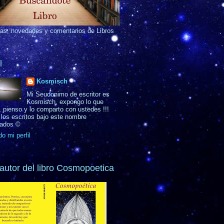
as, novedades y comentarios de Libros
l
Kosmisch
Mi Seudonimo de escritor es
Kosmisch, expongo lo que
, pienso y lo comparto con ustedes !!!
los escritos bajo este nombre
rados ©
do mi perfil
autor del libro Cosmopoetica